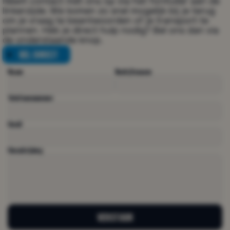
Neem contact met ons op via het formulier aan de 
linkerzijde. We komen zo snel mogelijk bij je terug 
om je vraag te beantwoorden of je transport te 
plannen. Heb je direct hulp nodig? Bel ons dan via 
de onderstaande knop.
BEL DIRECT
BEL DIRECT
Naam 
Bedrijfsnaam
Telefoonnummer
Email
Omschrijving
VERSTUUR