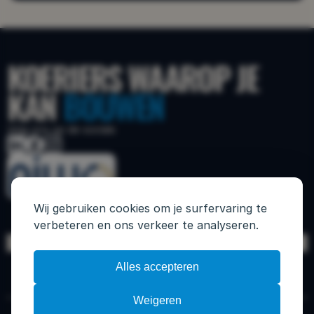
VERSTUUR
KOERIERS WAAROP JE 
KAN 
BOUWEN
Volg ons op de socials
Wij gebruiken cookies om je surfervaring te
verbeteren en ons verkeer te analyseren.
Alles accepteren
HOME
DIENSTEN
OVER ONS
MISSIE
NIEUWS
Email: info@vanedekoeriers.nl
Weigeren