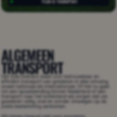
PLAN JE TRANSPORT
PLAN JE TRANSPORT
ALGEMEEN 
TRANSPORT
Van Ede Koeriers staat voor betrouwbaar en 
efficiënt transport van goederen in elke omvang, 
zowel nationaal als internationaal. Of het nu gaat 
om een spoedzending binnen Nederland of een 
transport naar het buitenland wij zorgen dat uw 
goederen veilig, snel en zonder omwegen op de 
juiste bestemming aankomen.
Wij kiezen bewust niet voor anonieme 