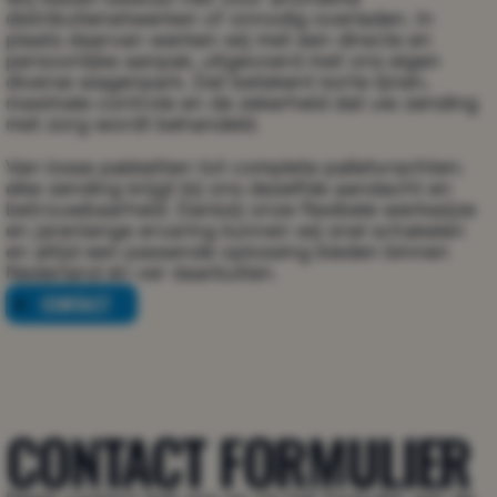
distributienetwerken of onnodig overladen. In 
plaats daarvan werken wij met een directe en 
persoonlijke aanpak, uitgevoerd met ons eigen 
diverse wagenpark. Dat betekent korte lijnen, 
maximale controle en de zekerheid dat uw zending 
met zorg wordt behandeld.
Van losse pakketten tot complete palletvrachten: 
elke zending krijgt bij ons dezelfde aandacht en 
betrouwbaarheid. Dankzij onze flexibele werkwijze 
en jarenlange ervaring kunnen wij snel schakelen 
en altijd een passende oplossing bieden binnen 
Nederland én ver daarbuiten.
CONTACT
CONTACT
CONTACT FORMULIER