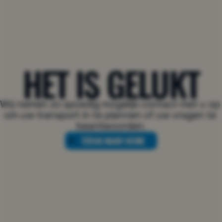
HET IS GELUKT
Wij nemen zo spoedig mogelijk contact met u op 
om uw transport in te plannen of uw vragen te 
beantwoorden.
TERUG NAAR HOME
TERUG NAAR HOME