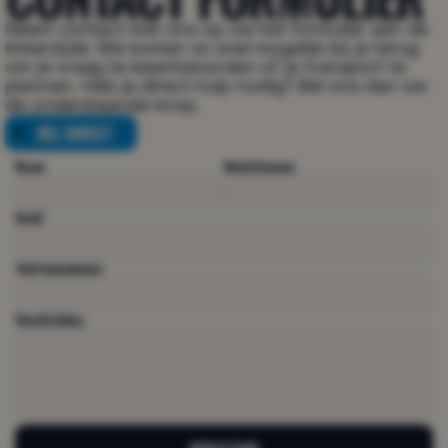
Neem contact met ons op via het formulier aan de 
linkerzijde. We komen zo snel mogelijk bij je terug 
om je vraag te beantwoorden of je transport te 
plannen. Heb je direct hulp nodig? Bel ons dan via 
de onderstaande knop.
BEL DIRECT
BEL DIRECT
Naam 
Bedrijfsnaam
Email
Telefoonnummer
Omschrijving