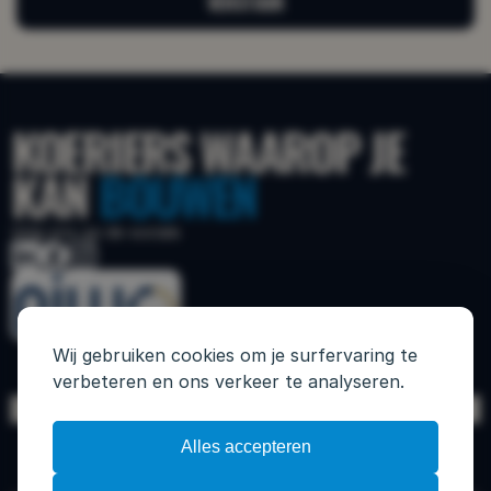
VERSTUUR
VERSTUUR
KOERIERS WAAROP JE 
KAN 
BOUWEN
Volg ons op de socials
Wij gebruiken cookies om je surfervaring te
verbeteren en ons verkeer te analyseren.
Alles accepteren
HOME
DIENSTEN
OVER ONS
MISSIE
NIEUWS