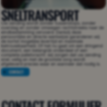
SNELTRANSPORT
Uw zending wordt zonder tussenstops, zonder 
overslag en zonder omwegen rechtstreeks naar de 
eindbestemming vervoerd. Dankzij deze 
persoonlijke en directe werkwijze garanderen wij 
de kortst mogelijke levertijd en maximale 
betrouwbaarheid. Of het nu gaat om een dringend 
document, een belangrijk onderdeel of een 
complete palletvracht: wij zorgen dat uw zending 
snel, veilig en met de grootste zorg wordt 
afgeleverd precies waar en wanneer dat nodig is.
CONTACT
CONTACT
CONTACT FORMULIER